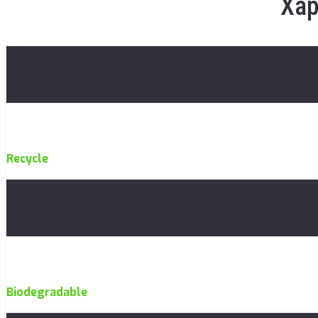
Хар
Recycle
Biodegradable