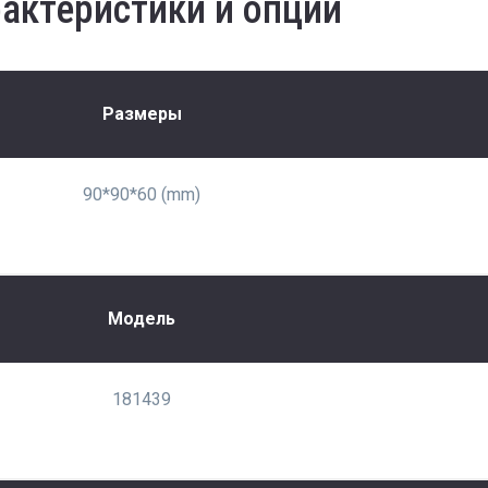
актеристики и опции
Размеры
90*90*60 (mm)
Модель
181439