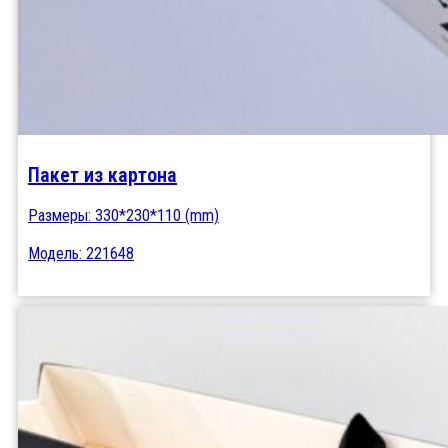
Пакет из картона
Размеры: 330*230*110 (mm)
Модель: 221648