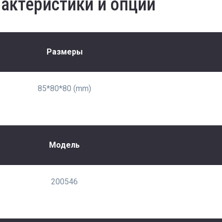
актеристики и опции
Размеры
85*80*80 (mm)
Модель
200546