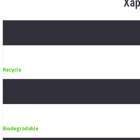
Хар
Recycle
Biodegradable