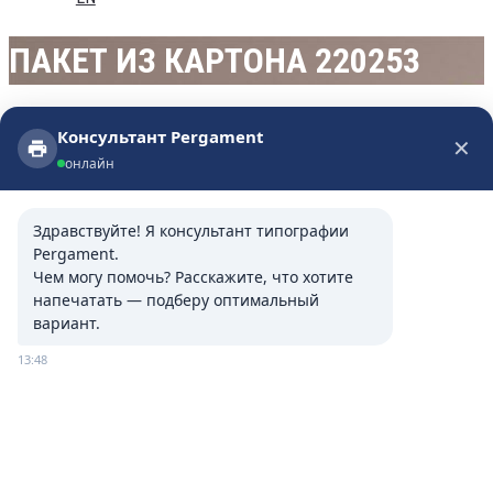
ПАКЕТ ИЗ КАРТОНА 220253
Консультант Pergament
✕
Консультант Pergament
онлайн
онлайн
Здравствуйте! Я консультант типографии 
Pergament.

Характеристики и опции
Чем могу помочь? Расскажите, что хотите 
напечатать — подберу оптимальный 
вариант.
13:48
Размеры
370*310*100 (mm)
Recycle