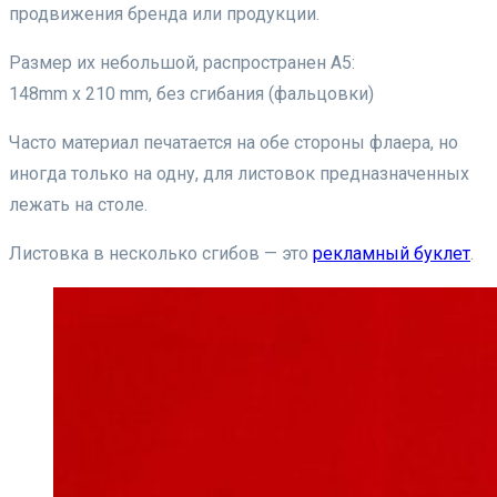
продвижения бренда или продукции.
Размер их небольшой, распространен А5:
148mm x 210 mm, без сгибания (фальцовки)
Часто материал печатается на обе стороны флаера, но
иногда только на одну, для листовок предназначенных
лежать на столе.
Листовка в несколько сгибов — это
рекламный буклет
.