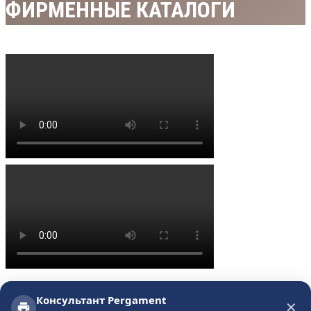
ФИРМЕННЫЕ КАТАЛОГИ
Каталог компании является частью маркетинга. Хороший
Консультант Pergament
✕