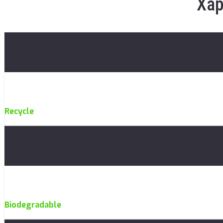
Хар
Recycle
Biodegradable