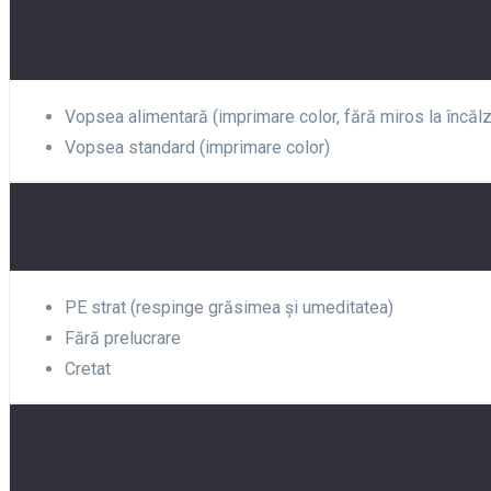
Vopsea alimentară (imprimare color, fără miros la încălz
Vopsea standard (imprimare color)
PE strat (respinge grăsimea și umeditatea)
Fără prelucrare
Cretat