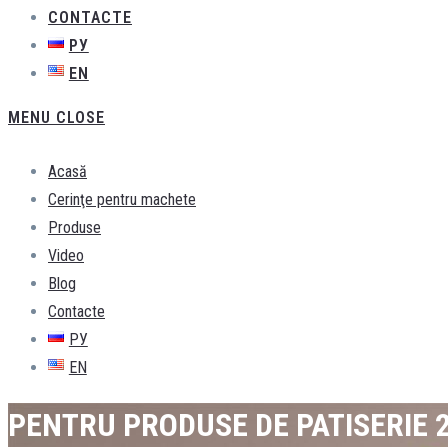
CONTACTE
РУ
EN
MENU
CLOSE
Acasă
Cerinţe pentru machete
Produse
Video
Blog
Contacte
РУ
EN
PENTRU PRODUSE DE PATISERIE 