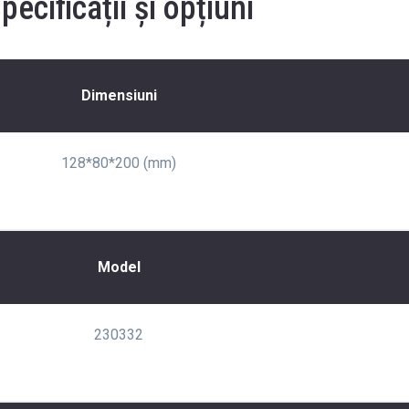
pecificații și opțiuni
Dimensiuni
128*80*200 (mm)
Model
230332