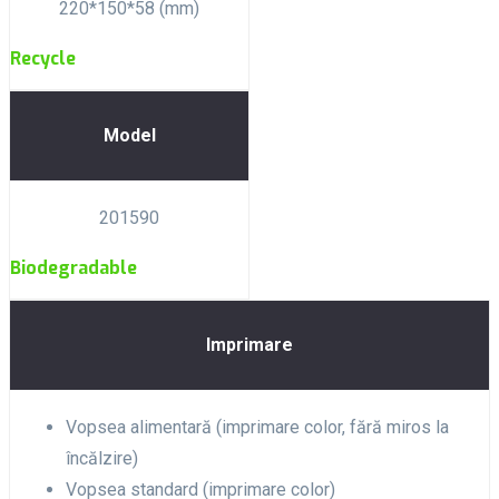
220*150*58 (mm)
Recycle
Model
201590
Biodegradable
Imprimare
Vopsea alimentară (imprimare color, fără miros la
încălzire)
Vopsea standard (imprimare color)