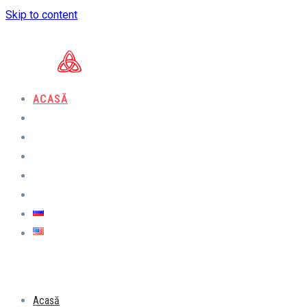
Skip to content
ACASĂ
CERINŢE PENTRU MACHETE
PRODUSE
VIDEO
BLOG
CONTACTE
РУ
EN
MENU
CLOSE
Acasă