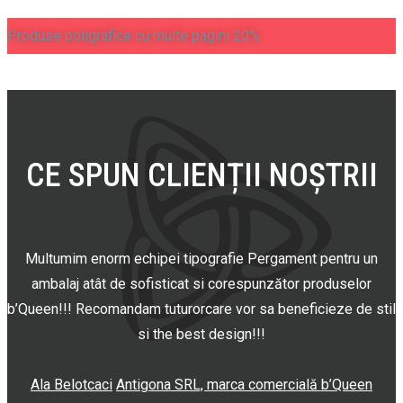
Produse poligrafice cu multe pagini 20%
CE SPUN CLIENȚII NOȘTRII
Multumim enorm echipei tipografie Pergament pentru un
ambalaj atât de sofisticat si corespunzător produselor
b’Queen!!! Recomandam tuturorcare vor sa beneficieze de stil
si the best design!!!
Ala Belotcaci
Antigona SRL, marca comercială b’Queen