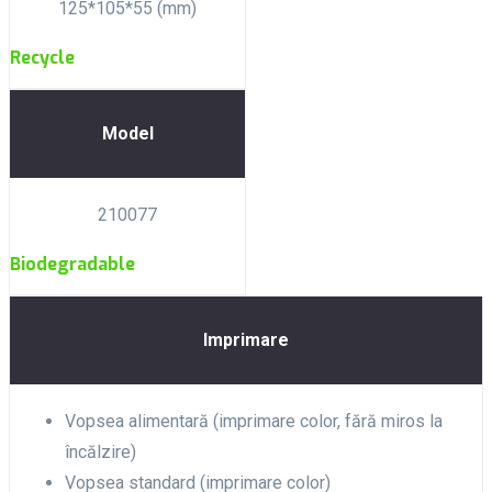
125*105*55 (mm)
Recycle
Model
210077
Biodegradable
Imprimare
Vopsea alimentară (imprimare color, fără miros la
încălzire)
Vopsea standard (imprimare color)