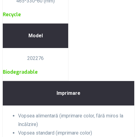
465*330*60 (mm)
Recycle
Model
202276
Biodegradable
Imprimare
Vopsea alimentară (imprimare color, fără miros la
încălzire)
Vopsea standard (imprimare color)