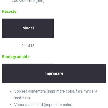
200*200*100 (mm)
Recycle
Model
211415
Biodegradable
Imprimare
Vopsea alimentară (imprimare color, fără miros la
încălzire)
Vopsea standard (imprimare color)