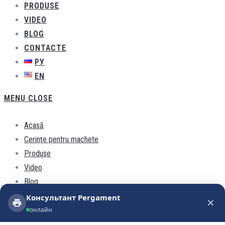
PRODUSE
VIDEO
BLOG
CONTACTE
РУ
EN
MENU
CLOSE
Acasă
Cerinţe pentru machete
Produse
Video
Blog
Contacte
Консультант Pergament
✕
Консультант Pergament
РУ
онлайн
онлайн
EN