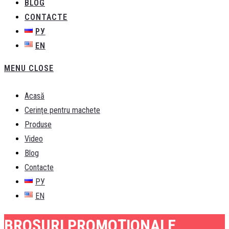
BLOG
CONTACTE
РУ
EN
MENU
CLOSE
Acasă
Cerinţe pentru machete
Produse
Video
Blog
Contacte
РУ
EN
BROȘURI PROMOȚIONALE