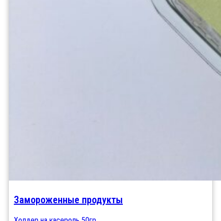
Замороженные продукты
Холдер на касероль 50гр