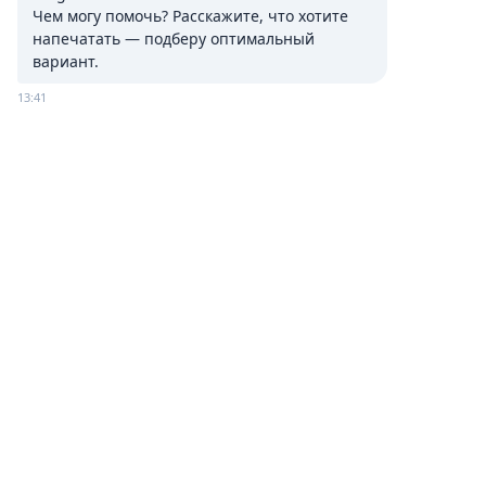
Чем могу помочь? Расскажите, что хотите 
напечатать — подберу оптимальный 
вариант.
13:41
Упаковка для еды на вынос
Размеры: 185*100*50 (mm)
Модель: 230064