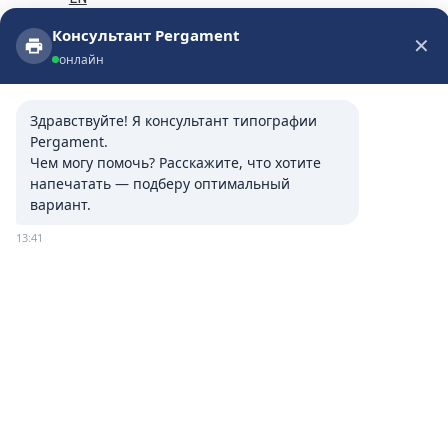
Консультант Pergament
✕
PRODUSE CONGELATE 220204
Консультант Pergament
онлайн
онлайн
Здравствуйте! Я консультант типографии 
Pergament.

Чем могу помочь? Расскажите, что хотите 
напечатать — подберу оптимальный 
вариант.
13:41