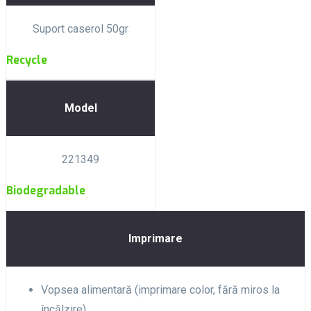
Suport caserol 50gr
Recycle
Model
221349
Biodegradable
Imprimare
Vopsea alimentară (imprimare color, fără miros la
încălzire)