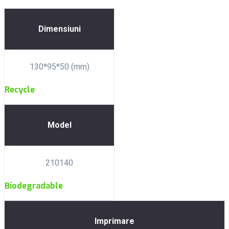
Dimensiuni
130*95*50 (mm)
Recycle
Model
210140
Biodegradable
Imprimare