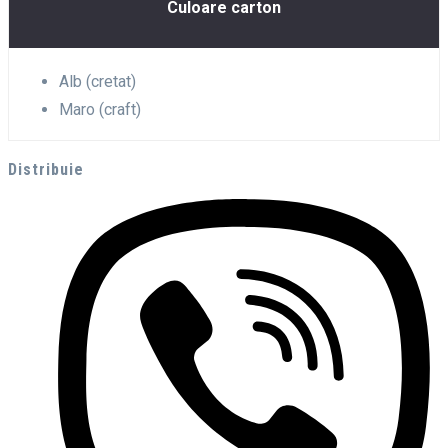
Culoare carton
Alb (cretat)
Maro (craft)
Distribuie