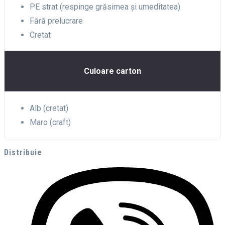
PE strat (respinge grăsimea și umeditatea)
Fără prelucrare
Cretat
Culoare carton
Alb (cretat)
Maro (craft)
Distribuie