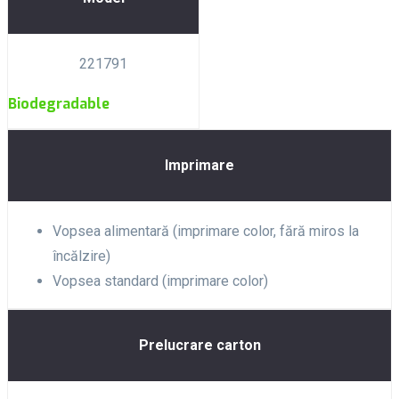
221791
Biodegradable
Imprimare
Vopsea alimentară (imprimare color, fără miros la
încălzire)
Vopsea standard (imprimare color)
Prelucrare carton