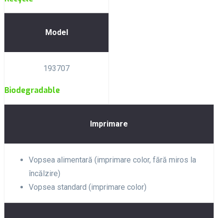
Model
193707
Biodegradable
Imprimare
Vopsea alimentară (imprimare color, fără miros la
încălzire)
Vopsea standard (imprimare color)