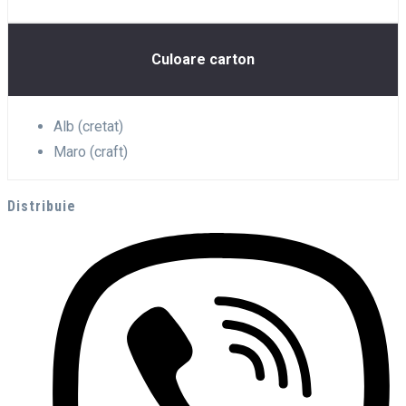
Culoare carton
Alb (cretat)
Maro (craft)
Distribuie