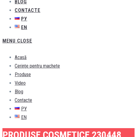
BLOG
CONTACTE
РУ
EN
MENU
CLOSE
Acasă
Cerinţe pentru machete
Produse
Video
Blog
Contacte
РУ
EN
PRODUSE COSMETICE 230448