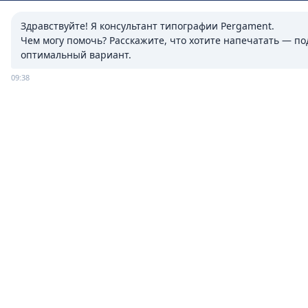
Здравствуйте! Я консультант типографии Pergament.

Чем могу помочь? Расскажите, что хотите напечатать — под
Adresa
оптимальный вариант.
09:38
MOLDOVA, or. Chișinău,
str. Columna 170, bloc C
Cum ne găsiți
Contacte
+373 790 444 17
+373 793 191 79
+373 799 918 99
pergament.print@gmail.com