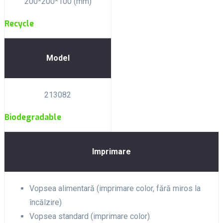
200*200*100 (mm)
Recycle
Model
213082
Biodegradable
Imprimare
Vopsea alimentară (imprimare color, fără miros la
încălzire)
Vopsea standard (imprimare color)