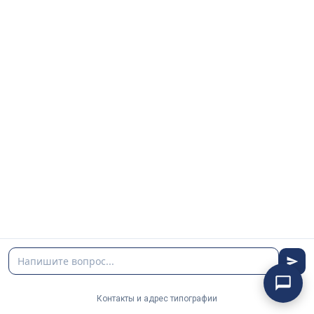
Cum ne găsiți
Contacte
+373 790 444 17
+373 793 191 79
+373 799 918 99
pergament.print@gmail.com
contact@pergament.md
Pentru mâncare și Horeca
Ambalaje din carton
Multipagini poligrafie
Business poligrafie
Poligrafie publicitară
Контакты и адрес типографии