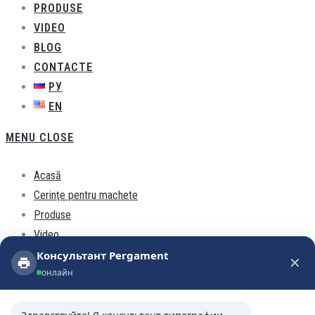
PRODUSE
VIDEO
BLOG
CONTACTE
РУ
EN
MENU
CLOSE
Acasă
Cerinţe pentru machete
Produse
Video
Blog
Консультант Pergament
✕
Консультант Pergament
онлайн
Contacte
онлайн
РУ
EN