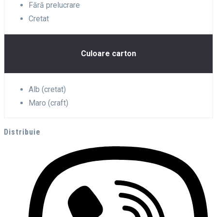
Fără prelucrare
Cretat
Culoare carton
Alb (cretat)
Maro (craft)
Distribuie