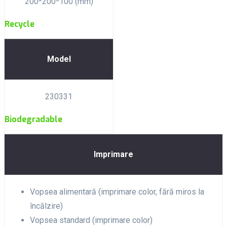
200*200*100 (mm)
Recycle
Model
230331
Biodegradable
Imprimare
Vopsea alimentară (imprimare color, fără miros la
încălzire)
Vopsea standard (imprimare color)